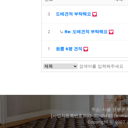
3
도배견적 부탁해요
2
Re: 도배견적 부탁해요
1
원룸 6평 견적
주소: 서울 은평구 역
[사업자등록번호]895-30-01495 [e-mail]
Copyright ⓒ 2007