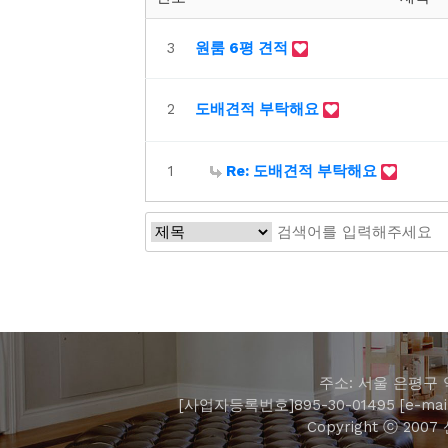
3
원룸 6평 견적
2
도배견적 부탁해요
1
Re: 도배견적 부탁해요
주소: 서울 은평구 역
[사업자등록번호]895-30-01495 [e-mail]
Copyright ⓒ 2007