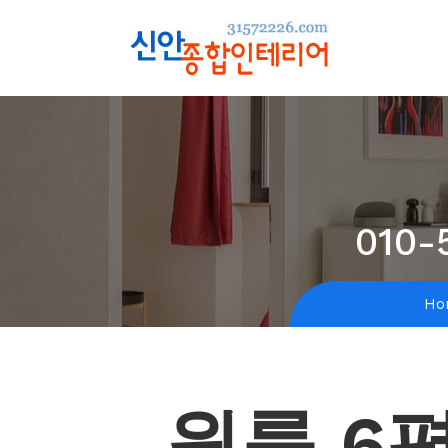
010-
Ho
원룸 6