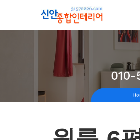
010-
Ho
원룸 6